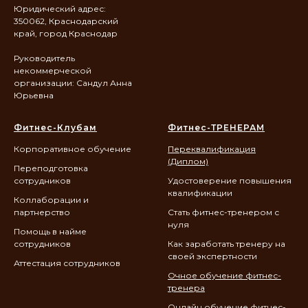
Юридический адрес:
350062, Краснодарский
край, город Краснодар
Руководитель
некоммерческой
организации: Сандул Анна
Юрьевна
Фитнес-Клубам
Фитнес-ТРЕНЕРАМ
Корпоративное обучение
Переквалификация
(Диплом)
Переподготовка
сотрудников
Удостоверение повышения
квалификации
Коллаборации и
партнерство
Стать фитнес-тренером с
нуля
Помощь в найме
сотрудников
Как заработать тренеру на
своей экспертности
Аттестация сотрудников
Очное обучение фитнес-
тренера
Онлайн обучение фитнес-