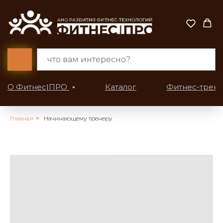
О Фитнес|ПРО
Каталог
Фитнес-трен
Главная
»
Начинающему тренеру