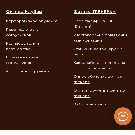
Фитнес-Клубам
Фитнес-ТРЕНЕРАМ
Корпоративное обучение
Переквалификация
(Диплом)
Переподготовка
сотрудников
Удостоверение повышения
квалификации
Коллаборации и
партнерство
Стать фитнес-тренером с
нуля
Помощь в найме
сотрудников
Как заработать тренеру на
своей экспертности
Аттестация сотрудников
Очное обучение фитнес-
тренера
Онлайн обучение фитнес-
тренера
Вебинары в записи