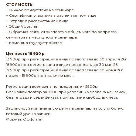
СТОИМОСТЬ:
- Личное присутствие на семинаре
+ Сертификат участника в распечатанном виде
+ Тетради в распечатанном виде
- Общий орг. чат
+ Обратная связь от эксперта в общем чате по вопросам
семинара на месяц после семинара.
+ помощь в трудоустройстве.
Ценность 19 900 р
13 900р при регистрации в виде предоплаты до 30 апреля 26г
15 900р при регистрации в виде предоплаты до 30 мая 26г
17 900р при регистрации в виде предоплаты до 30 июня 26г
позже - 19 900р. при наличии мест.
Регистрация возможна по предоплате - 2900р.
Возможен повтор за 9900 при условии 2 человека на 1 гамак ,
без тетради и сертификата, при наличие свободных мест.
Зафиксируй минимальную цену на семинар и получи бонус:
готовый урок в записи.
Формат: Оффлайн