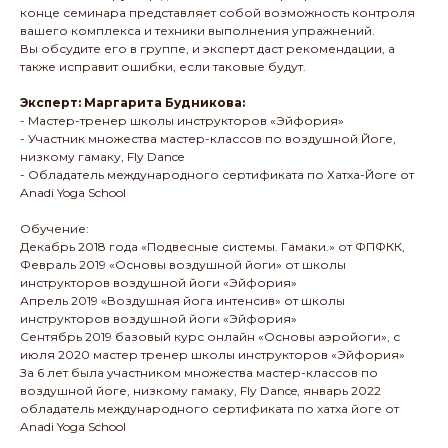
конце семинара представляет собой возможность контроля
вашего комплекса и техники выполнения упражнений.
Вы обсудите его в группе, и эксперт даст рекомендации, а
также исправит ошибки, если таковые будут.
Эксперт: Маргарита Будникова:
- Мастер-тренер школы инструкторов «Эйфория»
- Участник множества мастер-классов по воздушной Йоге,
низкому гамаку, Fly Dance
- Обладатель международного сертификата по Хатха-Йоге от
Anadi Yoga School
Обучение:
Декабрь 2018 года «Подвесные системы. Гамаки.» от ФПФКК,
Февраль 2019 «Основы воздушной йоги» от школы
инструкторов воздушной йоги «Эйфория»
Апрель 2019 «Воздушная йога интенсив» от школы
инструкторов воздушной йоги «Эйфория»
Сентябрь 2019 базовый курс онлайн «Основы аэройоги», с
июля 2020 мастер тренер школы инструкторов «Эйфория»
За 6 лет была участником множества мастер-классов по
воздушной йоге, низкому гамаку, Fly Dance, январь 2022
обладатель международного сертификата по хатха йоге от
Anadi Yoga School