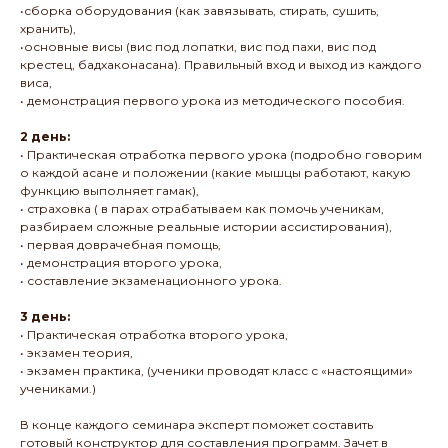
•сборка оборудования (как завязывать, стирать, сушить,
хранить),
•основные висы (вис под лопатки, вис под пахи, вис под
крестец, бадхаконасана). Правильный вход и выход из каждого
виса,
• демонстрация первого урока из методического пособия.
2 день:
• Практическая отработка первого урока (подробно говорим
о каждой асане и положении (какие мышцы работают, какую
функцию выполняет гамак),
• страховка ( в парах отрабатываем как помочь ученикам,
разбираем сложные реальные истории ассистирования),
• первая доврачебная помощь,
• демонстрация второго урока,
• составление экзаменационного урока.
3 день:
• Практическая отработка второго урока,
• экзамен теория,
• экзамен практика, (ученики проводят класс с «настоящими»
учениками.)
В конце каждого семинара эксперт поможет составить
готовый конструктор для составления программ. Зачет в