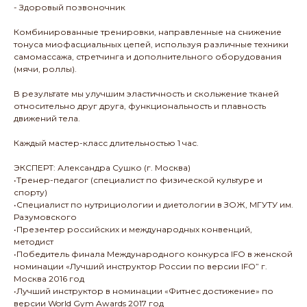
- Здоровый позвоночник
Комбинированные тренировки, направленные на снижение
тонуса миофасциальных цепей, используя различные техники
самомассажа, стретчинга и дополнительного оборудования
(мячи, роллы).
В результате мы улучшим эластичность и скольжение тканей
относительно друг друга, функциональность и плавность
движений тела.
Каждый мастер-класс длительностью 1 час.
ЭКСПЕРТ: Александра Сушко (г. Москва)
•Тренер-педагог (специалист по физической культуре и
спорту)
•Специалист по нутрициологии и диетологии в ЗОЖ, МГУТУ им.
Разумовского
•Презентер российских и международных конвенций,
методист
•Победитель финала Международного конкурса IFO в женской
номинации «Лучший инструктор России по версии IFO” г.
Москва 2016 год
•Лучший инструктор в номинации «Фитнес достижение» по
версии World Gym Awards 2017 год